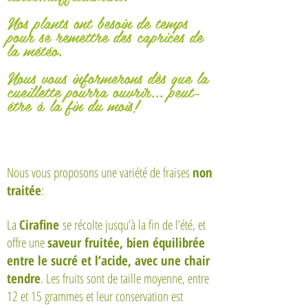
Nos plants ont besoin de temps
pour se remettre des caprices de
la météo.
Nous vous informerons dès que la
cueillette pourra ouvrir... peut-
être à la fin du mois!
Nous vous proposons une variété de fraises
non
traitée
:
L
a
Cirafine
se récolte jusqu’à la fin de l’été, et
offre une
saveur fruitée, bien équilibrée
entre le sucré et l’acide, avec une chair
tendre
. Les fruits sont de taille moyenne, entre
12 et 15 grammes et leur conservation est