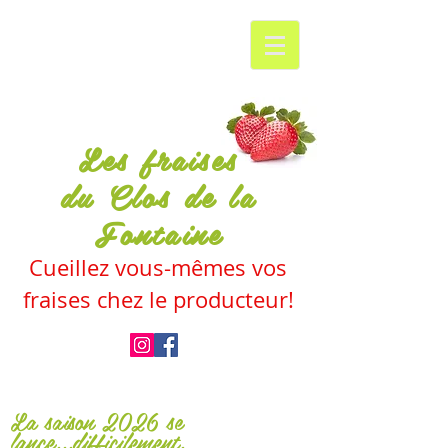
Consommez bien,
consommez l
ocal!
Les fraises
du Clos de la
Fontaine
Cueillez vous-mêmes vos
fraises chez le producteur!
La saison 2026 se
lance...difficilement.